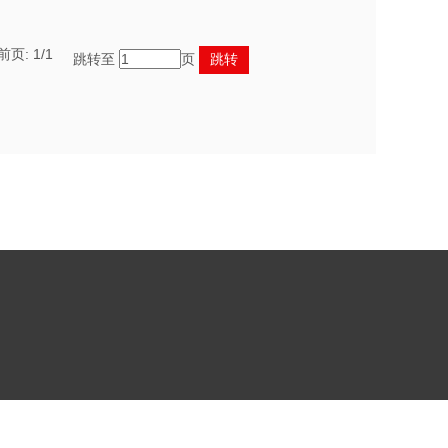
前页:
1
/1
跳转至
页