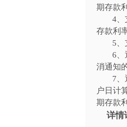
期存款
4
、
存款利
5
、
6
、
消通知
7
、
户日计
期存款
详情请