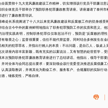
面贯彻十九大党风廉政建设工作精神，切实增强该行党员干部廉洁意识，
组织全体党员干部举办了预防职务犯罪廉政教育讲座。讲座邀请了泰州市
部进行了廉政教育培训。
处长系统阐述了十八大以来党风廉政建设和反腐败工作的切身感受和
并结合古今中外的案例鲜明地指出了职务犯罪预防工作的实质和意义。他
的治理实践表明，控制职务犯罪仅仅靠惩治不行，预防是“反腐败的理性
要有敬畏之心；监督很重要，信任不能代替监督。同时结合多例发生在金
员相关的犯罪罪名，并指出行贿人的本质：不出问题，是自己人，饭桌上
讲座内容丰富新颖，既有充实的以案说法，又有智慧的处世哲学，受到
就本次预防职务犯罪廉政教育讲座进行了总结讲话。他指出，领导干部要
。并对全体与会同志提出要求：要深刻领会该行党委坚决推进反腐倡廉工
，认真汲取教训，并将其化为勤奋工作、服务客户、合规履职的实际行动
立德，锤炼党性，严格自律。