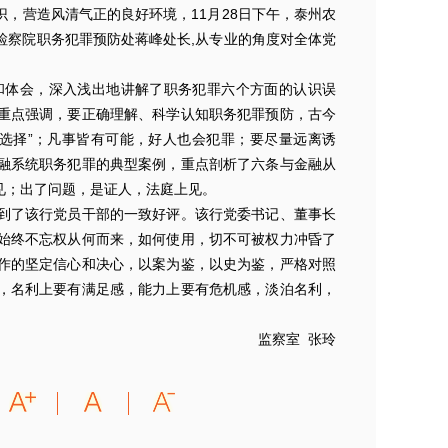
营造风清气正的良好环境，11月28日下午，泰州农
检察院职务犯罪预防处蒋峰处长,从专业的角度对全体党
体会，深入浅出地讲解了职务犯罪六个方面的认识误
重点强调，要正确理解、科学认知职务犯罪预防，古今
选择”；凡事皆有可能，好人也会犯罪；要尽量远离诱
融系统职务犯罪的典型案例，重点剖析了六条与金融从
见；出了问题，是证人，法庭上见。
了该行党员干部的一致好评。该行党委书记、董事长
始终不忘权从何而来，如何使用，切不可被权力冲昏了
作的坚定信心和决心，以案为鉴，以史为鉴，严格对照
，名利上要有满足感，能力上要有危机感，淡泊名利，
监察室 张玲