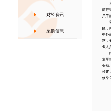
为全
商行
财经资讯
员干
蒋峰
区，
采购信息
中外
惑，
业人
此次
袁军
头脑
检查
修身