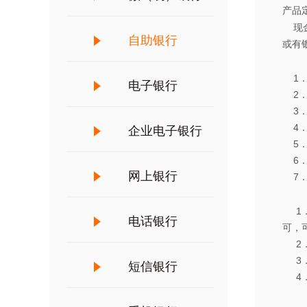
产品
现金
自助银行
或有
1．
电子银行
2．
3．
4．
企业电子银行
5．
6．
网上银行
7．
1．
电话银行
可，
2．
3．
短信银行
4．